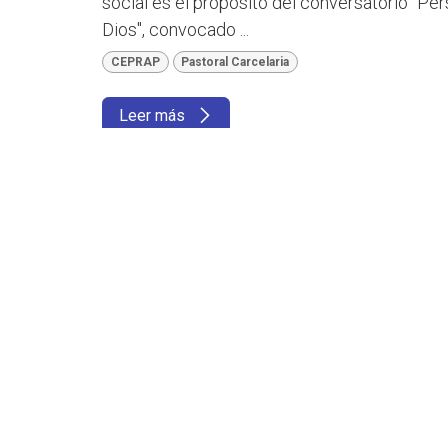
social es el propósito del conversatorio "Pe
Dios", convocado ...
CEPRAP
Pastoral Carcelaria
Leer más
“La identidad afrodescen
Iglesia”: mujeres afrocat
desde la fe, la memoria y
13 jul 2026