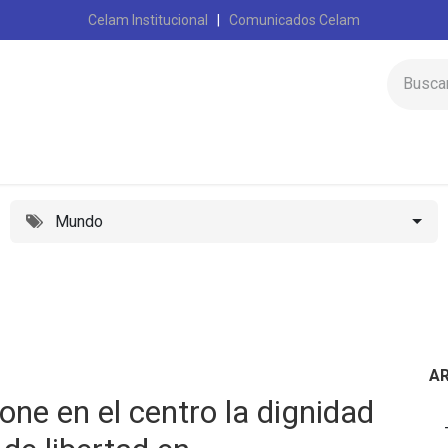
Celam Institucional
|
Comunicados Celam
Inicio
Celam
Mundo
A
one en el centro la dignidad