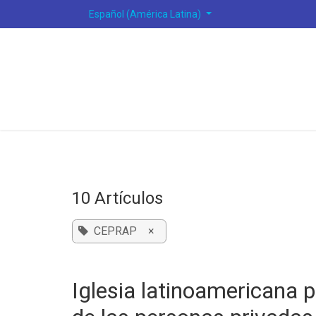
Ir al contenido
Español (América Latina)
10 Artículos
CEPRAP
×
Iglesia latinoamericana p