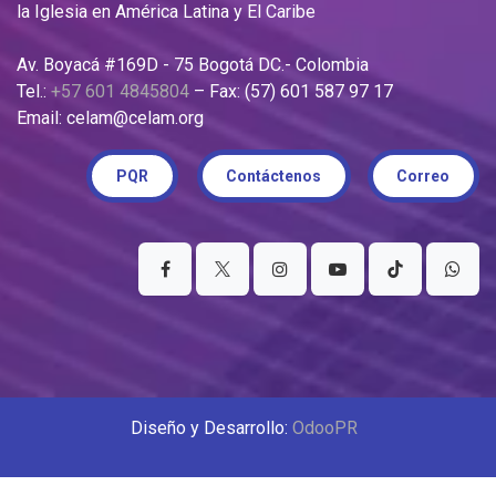
la Iglesia en América Latina y El Caribe
Av. Boyacá #169D - 75 Bogotá DC.- Colombia
Tel.:
+57 601 4845804
– Fax: (57) 601 587 97 17
Email: celam@celam.org
PQR
Contáctenos
Correo
Diseño y Desarrollo:
OdooPR