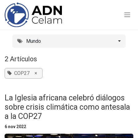
Ir al contenido
Mundo
2 Artículos
COP27
×
La Iglesia africana celebró diálogos
sobre crisis climática como antesala
a la COP27
6 nov 2022