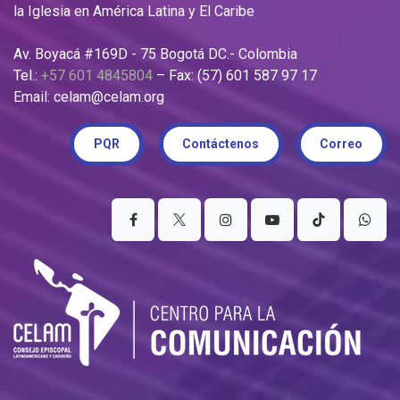
la Iglesia en América Latina y El Caribe
Av. Boyacá #169D - 75 Bogotá DC.- Colombia
Tel.:
+57 601 4845804
– Fax: (57) 601 587 97 17
Email: celam@celam.org
PQR
Contáctenos
Correo