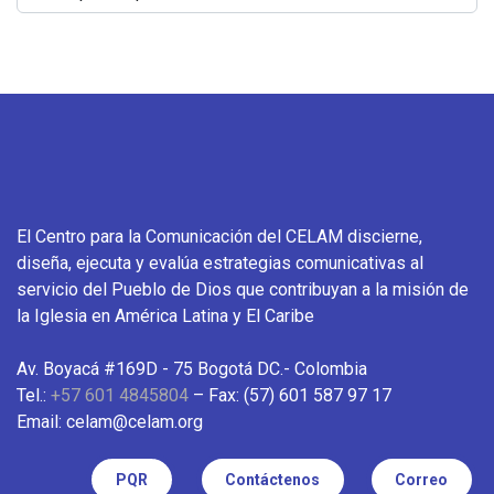
El Centro para la Comunicación del CELAM discierne,
diseña, ejecuta y evalúa estrategias comunicativas al
servicio del Pueblo de Dios que contribuyan a la misión de
la Iglesia en América Latina y El Caribe
Av. Boyacá #169D - 75 Bogotá DC.- Colombia
Tel.:
+57 601 4845804
– Fax: (57) 601 587 97 17
Email: celam@celam.org
PQR
Contáctenos
Correo