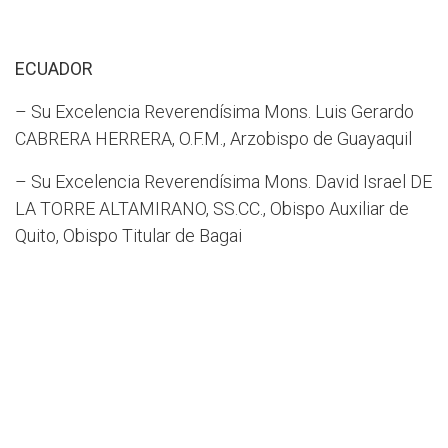
ECUADOR
– Su Excelencia Reverendísima Mons. Luis Gerardo
CABRERA HERRERA, O.F.M., Arzobispo de Guayaquil
– Su Excelencia Reverendísima Mons. David Israel DE
LA TORRE ALTAMIRANO, SS.CC., Obispo Auxiliar de
Quito, Obispo Titular de Bagai
EL SALVADOR
– Su Excelencia Reverendísima Mons. William
Ernesto IRAHETA RIVERA, Obispo de Santiago de
María