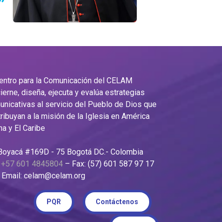
”
Centro para la Comunicación del CELAM
ierne, diseña, ejecuta y evalúa estrategias
nicativas al servicio del Pueblo de Dios que
ribuyan a la misión de la Iglesia en América
na y El Caribe
 Boyacá #169D - 75 Bogotá DC.- Colombia
:
+57 601 4845804
– Fax: (57) 601 587 97 17
il: celam@celam.org
PQR
Contáctenos