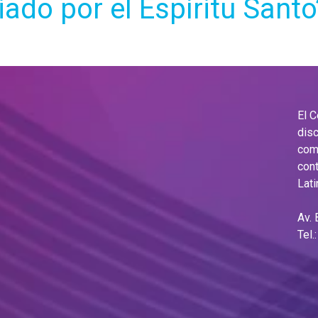
iado por el Espíritu Santo
El 
disc
comu
cont
Lati
Av.
Tel.
Ema