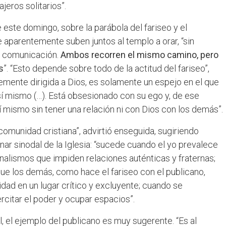
jeros solitarios”.
e este domingo, sobre la parábola del fariseo y el
aparentemente suben juntos al templo a orar, “sin
a comunicación.
Ambos recorren el mismo camino, pero
s
”. “Esto depende sobre todo de la actitud del fariseo”,
temente dirigida a Dios, es solamente un espejo en el que
a sí mismo (…). Está obsesionado con su ego y, de ese
í mismo sin tener una relación ni con Dios con los demás”.
omunidad cristiana”, advirtió enseguida, sugiriendo
ar sinodal de la Iglesia: “sucede cuando el yo prevalece
nalismos que impiden relaciones auténticas y fraternas;
ue los demás, como hace el fariseo con el publicano,
idad en un lugar crítico y excluyente; cuando se
rcitar el poder y ocupar espacios”.
al, el ejemplo del publicano es muy sugerente. “Es al