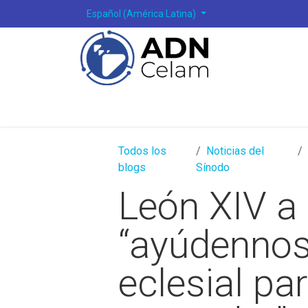
Ir al contenido
Español (América Latina)
Todos los
Noticias del
blogs
Sínodo
León XIV a 
“ayúdennos
eclesial pa