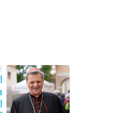
e
l
a
l