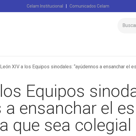
Celam Institucional
|
Comunicados Celam
Inicio
Celam
León XIV a los Equipos sinodales: “ayúdennos a ensanchar el espacio e
los Equipos sinoda
 a ensanchar el es
ra que sea colegial