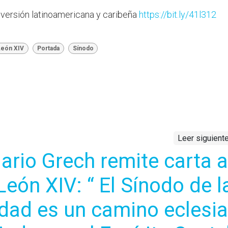
 versión latinoamericana y caribeña
https://bit.ly/41l312
León XIV
Portada
Sínodo
Leer siguient
rio Grech remite carta a
eón XIV: “ El Sínodo de l
idad es un camino eclesia