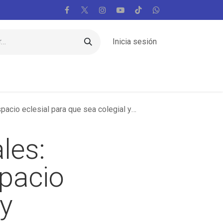
Inicia sesión
Regiones
Vaticano
Mundo
Voces
clesial para que sea colegial y acogedor”
les:
pacio
 y