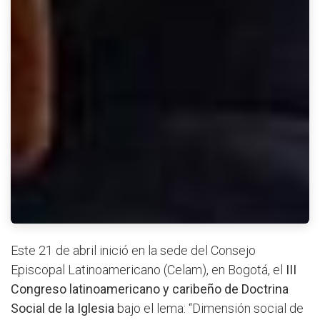
Este 21 de abril inició en la sede del Consejo
Episcopal Latinoamericano (Celam), en Bogotá, el
III
Congreso latinoamericano y caribeño de Doctrina
Social de la Iglesia
bajo el lema: “Dimensión social de