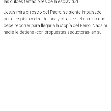
las dulces tentaciones de la esclavitud…
Jesús mira el rostro del Padre, se siente impulsado
por el Espíritu y decide -una y otra vez- el camino que
debe recorrer para llegar a la utopía del Reino. Nada ni
nadie le detiene -con propuestas seductoras- en su
opción existencial: ni su propio bienestar, ni el fan de
poder ni los privilegios de ser Hijo.
La integralidad personal y el discernimiento
comunitario, con un buen acompañamiento… han de
neutralizar las fragmentaciones internas o externas y -
además- nos ayudarán a continuar el camino de la vida
sin buscar chaquiñanes -desvíos cortos y rápidos- que
no sabemos dónde nos llevan y qué riesgos añadidos
nos llevarán al abismo.
La luz de la Palabra, el silencio contemplativo, el