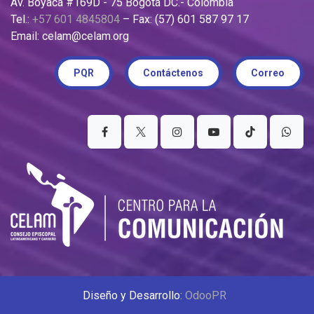
Av. Boyacá #169D - 75 Bogotá DC.- Colombia
Tel.:
+57 601 4845804
– Fax: (57) 601 587 97 17
Email: celam@celam.org
PQR
Contáctenos
Correo
Diseño y Desarrollo:
OdooPR