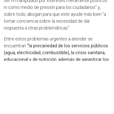
ser ni manipulado por intereses meramente políticos
ni como medio de presión para los ciudadanos” y,
sobre todo, abogan para que este ayude más bien “a
tomar conciencia sobre la necesidad de dar
respuesta a otras problemáticas”.
Entre estos problemas urgentes a atender se
encuentran
“la precariedad de los servicios públicos
(agua, electricidad, combustible), la crisis sanitaria,
educacional y de nutrición, además de garantizar los
derechos políticos y electorales de todos”.
“Elevamos nuestras oraciones para que esta
controversia entre Guyana y Venezuela no trascienda
a un conflicto, sino que en el ámbito del derecho y el
diálogo se construya la paz entre ambas naciones.
Debemos recordar que la Iglesia, fiel al Evangelio que
proclama, está llamada a construir la paz, la