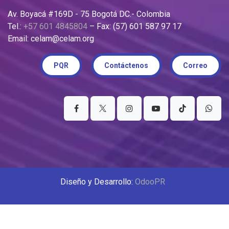
Av. Boyacá #169D - 75 Bogotá DC.- Colombia
Tel.:
+57 601 4845804
– Fax: (57) 601 587 97 17
Email: celam@celam.org
PQR
Contáctenos
Correo
Diseño y Desarrollo:
OdooPR