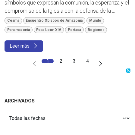
símbolos que expresan la comunión, la esperanza y el
compromiso de la Iglesia con la defensa de la ...
Ceama
Encuentro Obispos de Amazonía
Mundo
Panamazonía
Papa León XIV
Portada
Regiones
Leer más
1
2
3
4
ARCHIVADOS