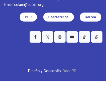
Email: celam@celam.org
PQR
Contáctenos
Correo
Diseño y Desarrollo:
OdooPR