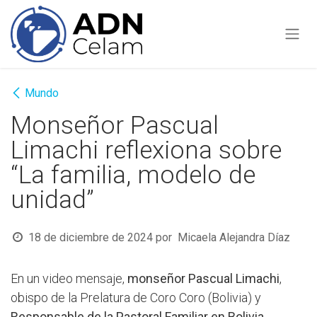
Ir al contenido
Mundo
Monseñor Pascual
Limachi reflexiona sobre
“La familia, modelo de
unidad”
18 de diciembre de 2024
por
Micaela Alejandra Díaz
En un video mensaje,
monseñor Pascual Limachi
,
obispo de la Prelatura de Coro Coro (Bolivia) y
Responsable de la Pastoral Familiar en Bolivia
,