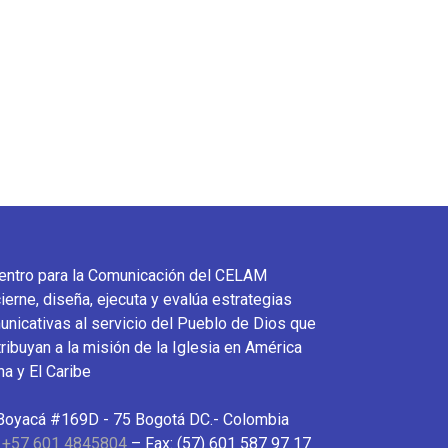
Centro para la Comunicación del CELAM
ierne, diseña, ejecuta y evalúa estrategias
nicativas al servicio del Pueblo de Dios que
ribuyan a la misión de la Iglesia en América
na y El Caribe
 Boyacá #169D - 75 Bogotá DC.- Colombia
:
+57 601 4845804
– Fax: (57) 601 587 97 17