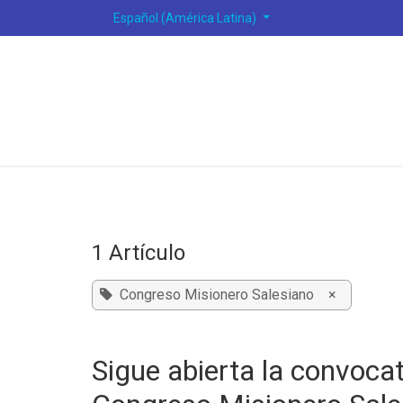
Ir al contenido
Español (América Latina)
1 Artículo
Congreso Misionero Salesiano
×
Sigue abierta la convocat