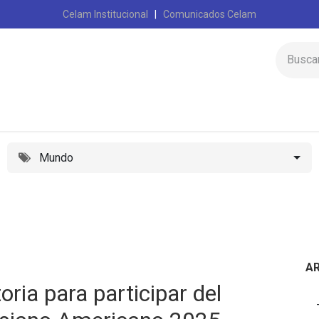
Celam Institucional
|
Comunicados Celam
Inicio
Celam
Mundo
A
oria para participar del