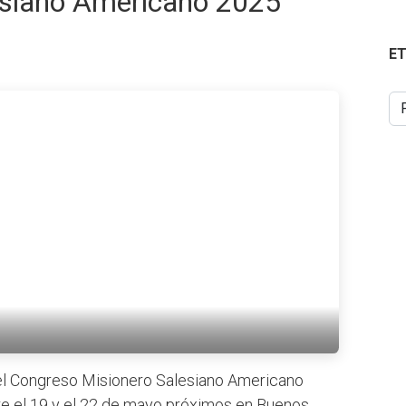
esiano Americano 2025
E
el Congreso Misionero Salesiano Americano
tre el 19 y el 22 de mayo próximos en Buenos