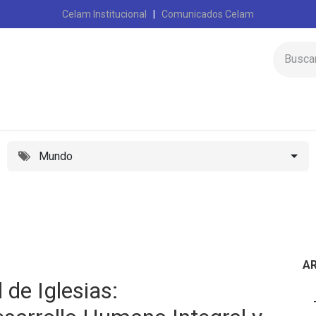
Celam Institucional
|
Comunicados Celam
Inicio
Celam
Mundo
A
de Iglesias: