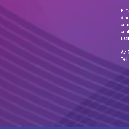
El 
disc
comu
cont
Lati
Av.
Tel.
Ema