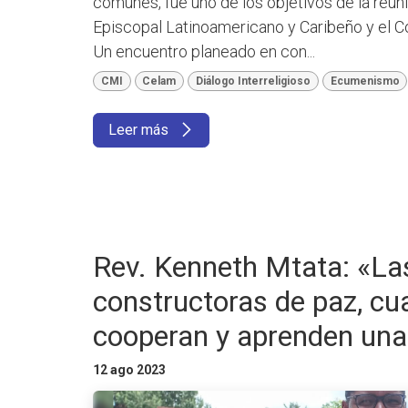
comunes, fue uno de los objetivos de la reu
Episcopal Latinoamericano y Caribeño y el C
Un encuentro planeado en con...
CMI
Celam
Diálogo Interreligioso
Ecumenismo
Leer más
Rev. Kenneth Mtata: «Las
constructoras de paz, cu
cooperan y aprenden una
12 ago 2023