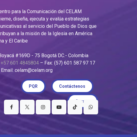
Centro para la Comunicación del CELAM
ierne, diseña, ejecuta y evalúa estrategias
nicativas al servicio del Pueblo de Dios que
ribuyan a la misión de la Iglesia en América
na y El Caribe
 Boyacá #169D - 75 Bogotá DC.- Colombia
:
+57 601 4845804
– Fax: (57) 601 587 97 17
il: celam@celam.org
PQR
Contáctenos
Correo