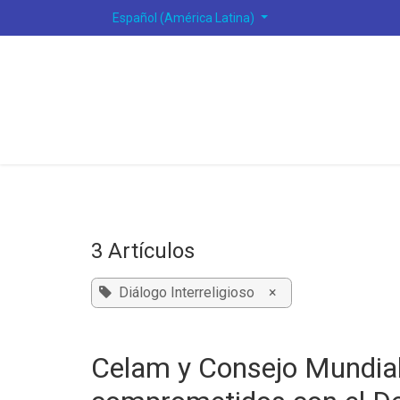
Ir al contenido
Español (América Latina)
3 Artículos
Diálogo Interreligioso
×
Celam y Consejo Mundial 