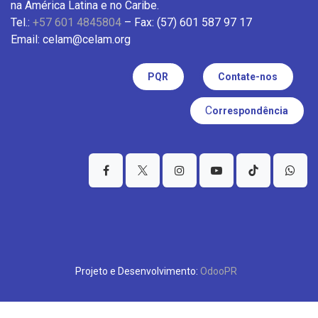
na América Latina e no Caribe.
Tel.:
+57 601 4845804
– Fax: (57) 601 587 97 17
Email: celam@celam.org
PQR
Contate-nos
C
orrespondência
Projeto e Desenvolvimento:
OdooPR